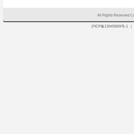
All Rights Reserve
沪ICP备13045909号-1