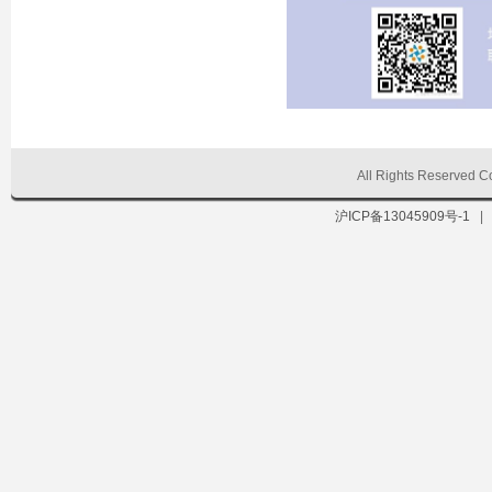
All Rights Reserve
沪ICP备13045909号-1