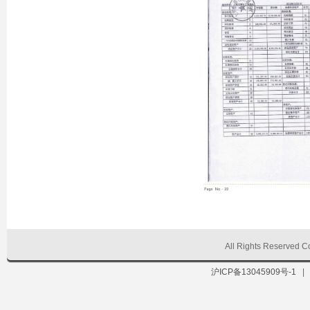
All Rights Reserve
沪ICP备13045909号-1