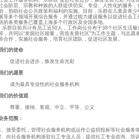
社会阶层、宗教和种族的人群提供切实、专业、人性化的服务，
助，协助社会公共政策和福利的实施。目前，乐群在儿童及青少
展等多个领域开展综合服务，并通过能力建设服务以促进社会工
供的各类服务已覆盖上海多个行政区及全国多地。
乐群目前共计有员工近
50
人，工作岗位分布于
38
个社区生活服
等，共同以
“
发掘社区能量，营造友善社区
”
为工作主题，与志愿
等合作，实施社会服务，培育社区团队，促进社区发展。
我们的使命
促进社会进步，焕发生命光彩
我们的愿景
成为最具专业性的社会服务机构
我们的价值观
尊重、接纳、客观、中立、平等、公义
业务范围
：
1
、接受委托，管理社会服务机构或运作公益招投标等社会服务
2
、向社会服务机构派驻社工专业人员，提供社工专业咨询、培