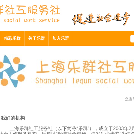
精彩乐群
关于乐群
加入乐群
您当
我们的机构
上海乐群社工服务社（以下简称
“
乐群
”
），成立于
2003
年
2
社会工作服务机构。乐群以
“
促进社会进步，焕发生命光彩
”
为使