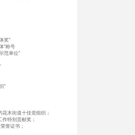
体奖”
体”称号
示范单位”
”
织”
发的花木街道十佳党组织；
工作特别贡献奖；
目荣誉证书；