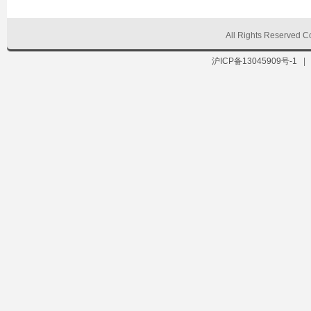
All Rights Reserve
沪ICP备13045909号-1