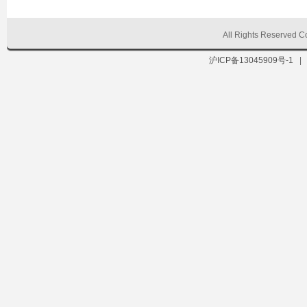
All Rights Reserve
沪ICP备13045909号-1