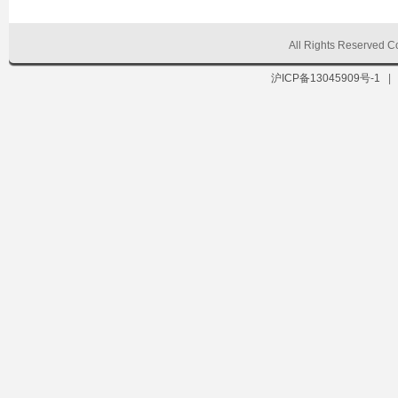
All Rights Reserve
沪ICP备13045909号-1