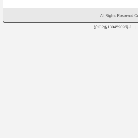
All Rights Reserve
沪ICP备13045909号-1