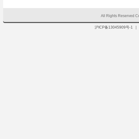
All Rights Reserve
沪ICP备13045909号-1