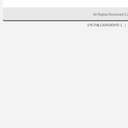
All Rights Reserve
沪ICP备13045909号-1