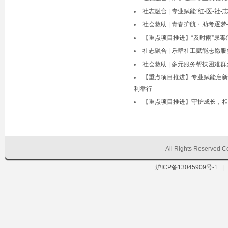
社志融合 | 专业赋能“红-医-
社会救助 | 青春护航・助考逐
【重点项目推进】“及时雨”尿
社志融合 | 乐群社工赋能志愿服
社会救助 | 多元服务帮扶困难群
【重点项目推进】专业赋能启新
利举行
【重点项目推进】守护成长，相
All Rights Reserve
沪ICP备13045909号-1