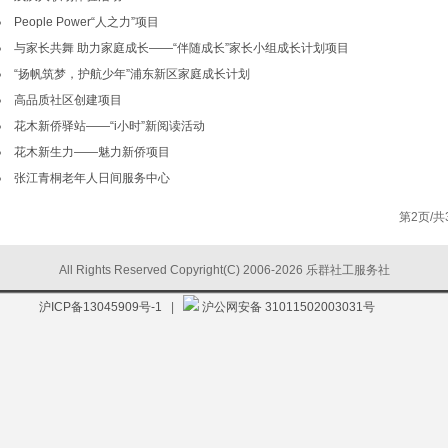
People Power“人之力”项目
与家长共舞 助力家庭成长——“伴随成长”家长小组成长计划项目
“扬帆筑梦，护航少年”浦东新区家庭成长计划
高品质社区创建项目
花木新侨驿站——“i小时”新阅读活动
花木新生力——魅力新侨项目
张江青桐老年人日间服务中心
第2页/共3
All Rights Reserved Copyright(C) 2006-2026 乐群社工服务社
沪ICP备13045909号-1
|
沪公网安备 31011502003031号