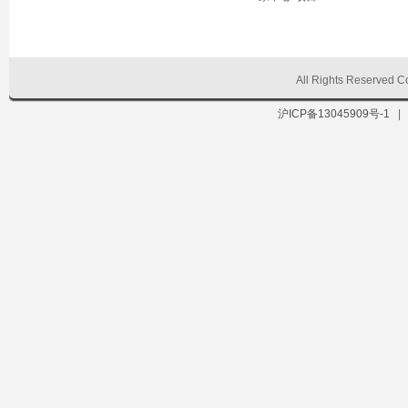
All Rights Reserve
沪ICP备13045909号-1