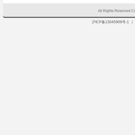
All Rights Reserve
沪ICP备13045909号-1