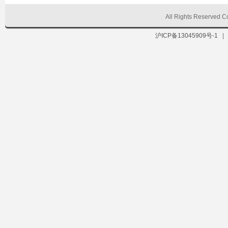
All Rights Reserve
沪ICP备13045909号-1