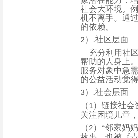
象潜在能力，
社会大环境。
机不离手。通
的依赖。
）
社区层面
2
.
充分利用社
帮助的人身上
服务对象中急
的公益活动觉
）
社会层面
3
.
（
）链接社会
1
关注困境儿童
（
）
“邻家妈妈
2
故事，也被《