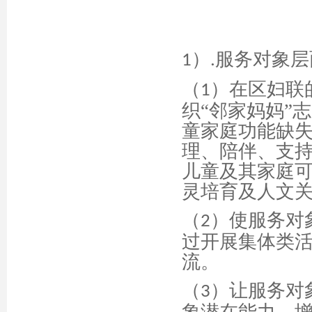
）
服务对象层
1
.
（
）在区妇联
1
织
“邻家妈妈”
志
童家庭功能缺
理、陪伴、支
儿童及其家庭
灵培育及人文
（
）使服务对
2
过开展集体类
流。
（
）让服务对
3