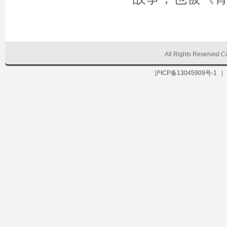
All Rights Reserve
沪ICP备13045909号-1