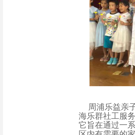
周浦乐益亲
海乐群社工服
它旨在通过一
区内有需要的