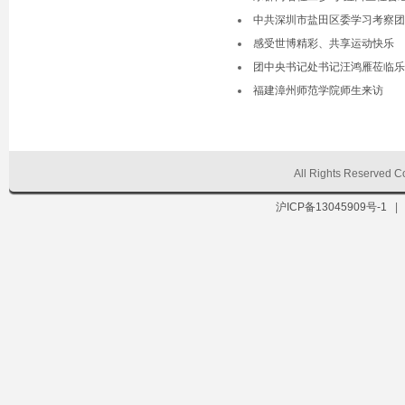
中共深圳市盐田区委学习考察团
感受世博精彩、共享运动快乐
团中央书记处书记汪鸿雁莅临乐
福建漳州师范学院师生来访
All Rights Reserve
沪ICP备13045909号-1