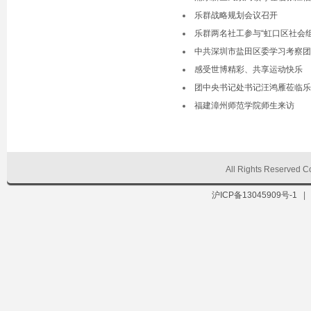
乐群战略规划会议召开
乐群两名社工参与“虹口区社会
中共深圳市盐田区委学习考察团
感受世博精彩、共享运动快乐
团中央书记处书记汪鸿雁莅临乐
福建漳州师范学院师生来访
All Rights Reserve
沪ICP备13045909号-1