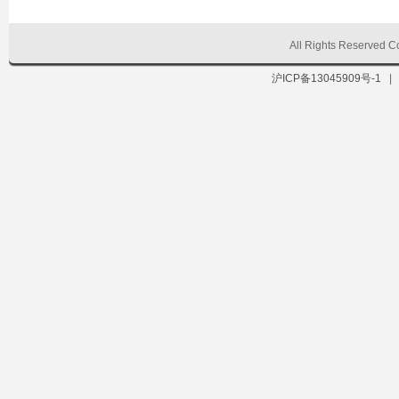
All Rights Reserve
沪ICP备13045909号-1